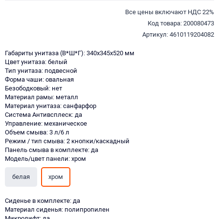
Все цены включают НДС 22%
Код товара: 200080473
Артикул: 4610119204082
Габариты унитаза (В*Ш*Г): 340х345х520 мм
Цвет унитаза: белый
Тип унитаза: подвесной
Форма чаши: овальная
Безободковый: нет
Материал рамы: металл
Материал унитаза: санфарфор
Система Антивсплеск: да
Управление: механическое
Объем смыва: 3 л/6 л
Режим / тип смыва: 2 кнопки/каскадный
Панель смыва в комплекте: да
Модель/цвет панели: хром
белая
хром
Сиденье в комплекте: да
Материал сиденья: полипропилен
Микролифт: да