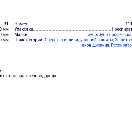
В1
Номер
11
0 мм
Упаковка
1 респира
0 мм
Марки
Зубр,
Зубр Профессио
0 мм
Подкатегории
Средства индивидуальной защиты,
Защита 
анов дыхания,
Респират
р
ита от хлора и сероводорода