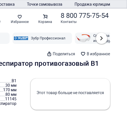
оставка
Точки самовывоза
Продажа юрлицам
8 800 775-75-54
Контакты
т
Избранное
Корзина
Средства
Зубр Профессионал
индивидуальной
защиты Зубр
Поделиться
В избранное
респиратор противогазовый В1
В1
30 мм
170 мм
Этот товар больше не поставляется
80 мм
11145
спиратор