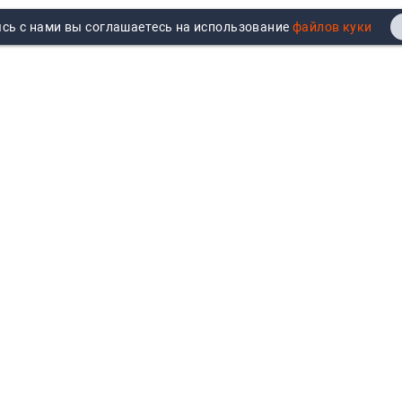
сь с нами вы соглашаетесь на использование
Реквизиты
Договор публичной оферты
Продажа юрлицам
Согласие на обработку
персональных данных
Возврат
Политика обработки
Вакансии
персональных данных
Все бренды
Войти
Все категории
Авторизуйтесь для показа
персональных цен, личного
кабинета и истории заказов