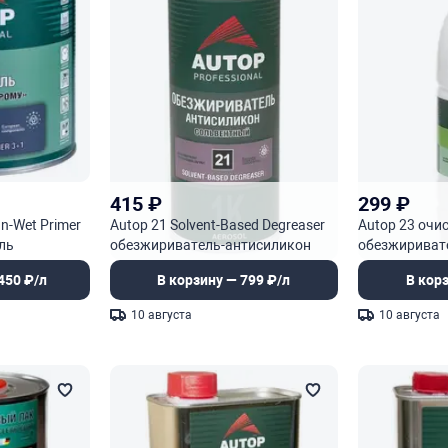
415
₽
299
₽
n-Wet Primer
Autop 21 Solvent-Based Degreaser
Autop 23 очи
ль
обезжириватель-антисиликон
обезжириват
сольвентный
450 ₽/л
В корзину — 799 ₽/л
В кор
10 августа
10 августа