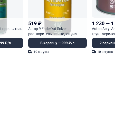
519
₽
1 230
—
1
at проявитель
Autop 9 Fade Out Solvent
Autop Acryl An
растворитель переходов для
грунт акрил
размытия опыла
антикоррози
99 ₽/л
В корзину — 999 ₽/л
2 вариан
10 августа
10 августа