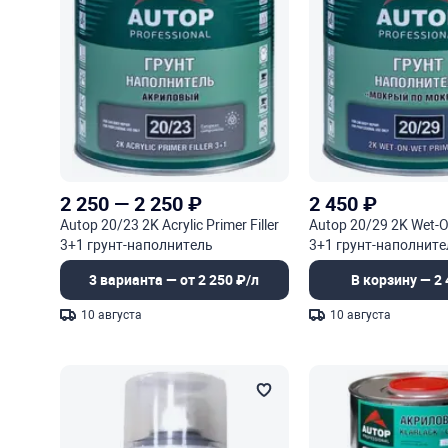
2 250
—
2 250
₽
2 450
₽
Autop 20/23 2K Acrylic Primer Filler
Autop 20/29 2K Wet-O
3+1 грунт-наполнитель
3+1 грунт-наполните
акриловый
акриловый
3 варианта — от 2 250 ₽/л
В корзину — 2 
10 августа
10 августа