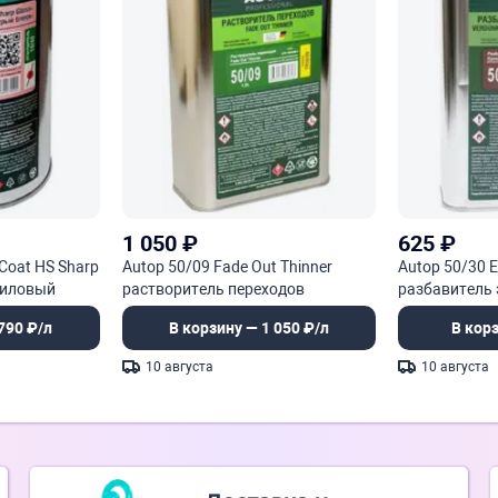
1 050
₽
625
₽
 Coat HS Sharp
Autop 50/09 Fade Out Thinner
Autop 50/30 E
риловый
растворитель переходов
разбавитель
790 ₽/л
В корзину — 1 050 ₽/л
В кор
10 августа
10 августа