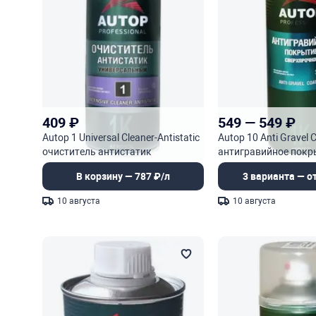
409
₽
549
—
549
₽
Autop 1 Universal Cleaner-Antistatic
Autop 10 Anti Gravel 
очиститель антистатик
антигравийное покр
универсальный
сверхпрочное
В корзину — 787 ₽/л
3 варианта — от
10 августа
10 августа