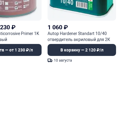
 230
₽
1 060
₽
ticorrosive Primer 1K
Autop Hardener Standart 10/40
овый
отвердитель акриловый для 2К
онный
лака Katana
та — от 1 230 ₽/л
В корзину — 2 120 ₽/л
10 августа