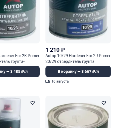
1 210
₽
ardener For 2K Primer
Autop 10/29 Hardener For 2R Primer
итель грунта-
20/29 отвердитель грунта
ину — 3 485 ₽/л
В корзину — 3 667 ₽/л
10 августа