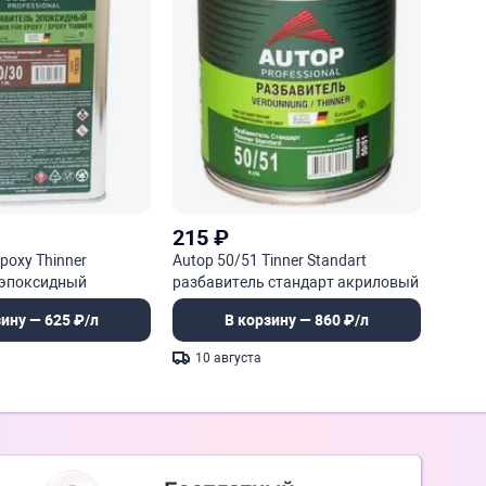
215
₽
poxy Thinner
Autop 50/51 Tinner Standart
 эпоксидный
разбавитель стандарт акриловый
зину — 625 ₽/л
В корзину — 860 ₽/л
10 августа