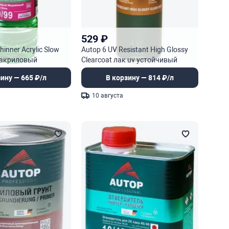
529
₽
hinner Acrylic Slow
Autop 6 UV Resistant High Glossy
 акриловый
Clearcoat лак uv устойчивый
зину — 665 ₽/л
В корзину — 814 ₽/л
10 августа