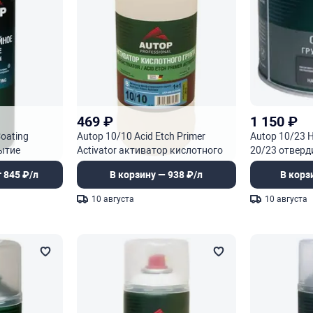
469
₽
1 150
₽
Coating
Autop 10/10 Acid Etch Primer
Autop 10/23 H
ытие
Activator активатор кислотного
20/23 отверд
фосфотирующего грунта
наполнителя
 845 ₽/л
В корзину — 938 ₽/л
В корз
10 августа
10 августа