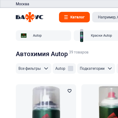
Москва
Каталог
Autop
Краски Autop
39 товаров
Автохимия Autop
Все фильтры
Autop
Подкатегории