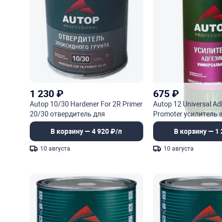
1 230
₽
675
₽
Autop 10/30 Hardener For 2R Primer
Autop 12 Universal Ad
20/30 отвердитель для
Promoter усилитель 
эпоксидного грунта
универсальный
В корзину — 4 920 ₽/л
В корзину — 1 
10 августа
10 августа