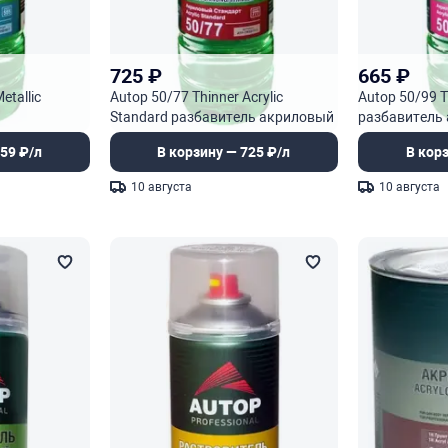
725
₽
665
₽
etallic
Autop 50/77 Thinner Acrylic
Autop 50/99 T
Standard разбавитель акриловый
разбавитель
стандарт
медленный
59 ₽/л
В корзину — 725 ₽/л
В кор
10 августа
10 августа