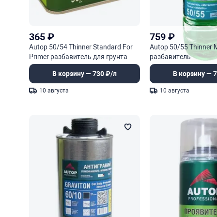
365
₽
759
₽
Autop 50/54 Thinner Standard For
Autop 50/55 Thinner M
Primer разбавитель для грунта
разбавитель
стандарт
В корзину — 730 ₽/л
В корзину — 7
10 августа
10 августа