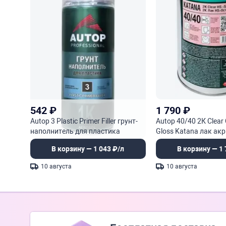
542
₽
1 790
₽
Autop 3 Plastic Primer Filler грунт-
Autop 40/40 2К Clear
наполнитель для пластика
Gloss Katana лак ак
В корзину — 1 043 ₽/л
В корзину — 1 
10 августа
10 августа