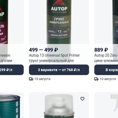
499
—
499
₽
889
₽
hesion
Autop 13 Universal Spot Primer
Autop 20 Zinc-
адгезии
грунт универсальный для
цинк-алюми
локального ремонта
антикоррози
299 ₽/л
3 варианта — от 768 ₽/л
В корз
10 августа
10 августа