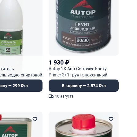
1 930
₽
ститель
Autop 2K Anti-Corrosive Epoxy
ель водно-спиртовой
Primer 3+1 грунт эпоксидный
антикоррозионный
зину — 299 ₽/л
В корзину — 2 574 ₽/л
10 августа