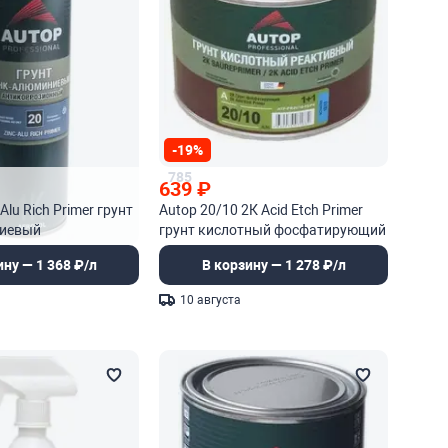
-19%
785
639
₽
Alu Rich Primer грунт
Autop 20/10 2К Acid Etch Primer
ниевый
грунт кислотный фосфатирующий
онный
ину — 1 368 ₽/л
В корзину — 1 278 ₽/л
10 августа