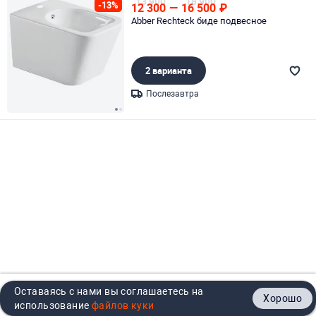
13 900
18 900
-13%
12 300
—
16 500
₽
Abber Rechteck биде подвесное
2 варианта
Послезавтра
Page 1 of 2
Оставаясь с нами вы соглашаетесь на
Хорошо
Главная
Каталог
Кабинет
Корзина
Контакты
использование