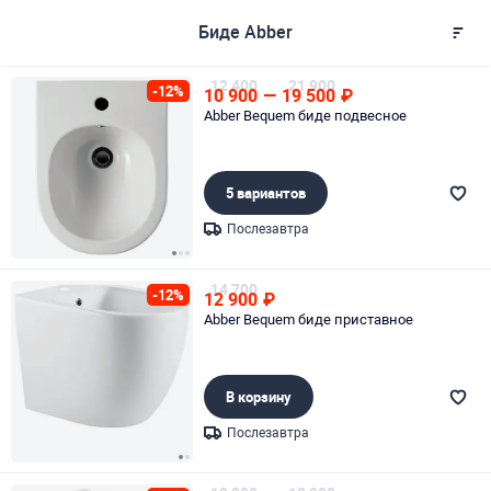
Биде Abber
12 400
21 900
-12%
10 900
—
19 500
₽
Abber Bequem биде подвесное
5 вариантов
Послезавтра
Page 1 of 3
14 700
-12%
12 900
₽
Abber Bequem биде приставное
В корзину
Послезавтра
Page 1 of 2