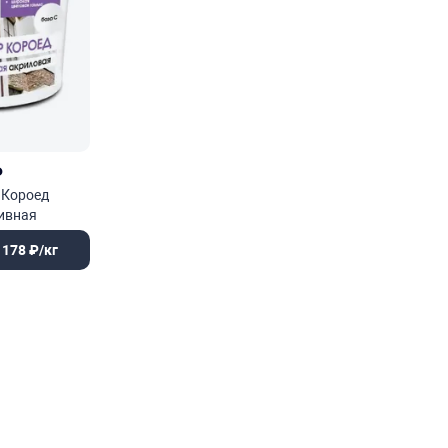
₽
 Короед
ивная
 178 ₽/кг