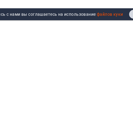
сь с нами вы соглашаетесь на использование
Реквизиты
Договор публичной оферты
Продажа юрлицам
Согласие на обработку
персональных данных
Возврат
Политика обработки
Вакансии
персональных данных
Все бренды
Войти
Все категории
Авторизуйтесь для показа
персональных цен, личного
кабинета и истории заказов