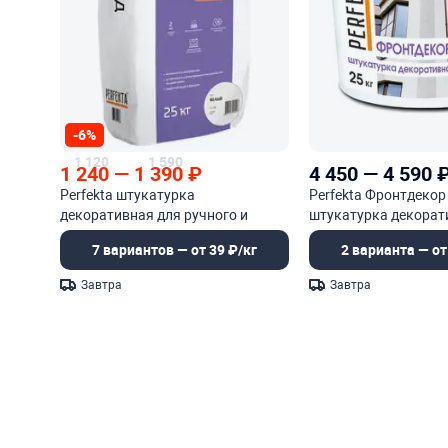
-6%
1 120
1 590
1 240
—
1 390
₽
4 450
—
4 590
Perfekta штукатурка
Perfekta Фронтдекор
декоративная для ручного и
штукатурка декорат
машинного нанесения
акриловая
7 вариантов — от 39 ₽/кг
2 варианта — от
Завтра
Завтра