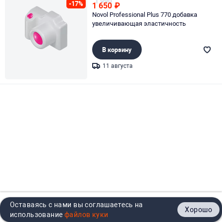
1 990
-17%
1 650
₽
Novol Professional Plus 770 добавка
увеличивающая эластичность
В корзину
11 августа
Page 1 of 1
Оставаясь с нами вы соглашаетесь на
Хорошо
Главная
Каталог
Кабинет
Корзина
Контакты
использование