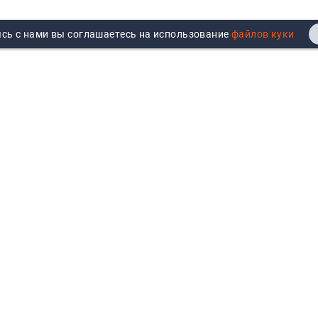
сь с нами вы соглашаетесь на использование
Реквизиты
Договор публичной оферты
Продажа юрлицам
Согласие на обработку
персональных данных
Возврат
Политика обработки
Вакансии
персональных данных
Все бренды
Войти
Все категории
Авторизуйтесь для показа
персональных цен, личного
кабинета и истории заказов