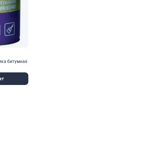
ика битумная
ет