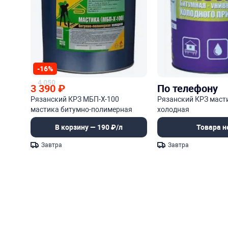
-16%
4 050
3 390
₽
По телефону
Рязанский КРЗ МБП-Х-100
Рязанский КРЗ маст
мастика битумно-полимерная
холодная
холодная
В корзину — 190 ₽/л
Товара н
Завтра
Завтра