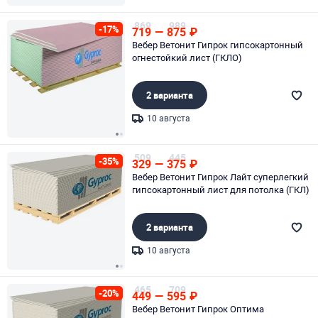
Page 1 of 1
869
989
-17%
719
—
875
₽
Вебер Ветонит Гипрок гипсокартонный
огнестойкий лист (ГКЛО)
2 варианта
10 августа
Page 1 of 2
509
445
-35%
329
—
375
₽
Вебер Ветонит Гипрок Лайт суперлегкий
гипсокартонный лист для потолка (ГКЛ)
2 варианта
10 августа
Page 1 of 2
465
709
-20%
449
—
595
₽
Вебер Ветонит Гипрок Оптима