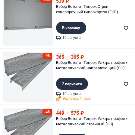
539
₽
Вебер Ветонит Гипрок Стронг
суперпрочный гипсокартон (ГКЛ)
В корзину
10 августа
Page 1 of 1
419
399
-9%
365
—
365
₽
Вебер Ветонит Гипрок Ультра профиль
металлический направляющий (ПН)
2 варианта
10 августа
Экспресс, 4 часа
Page 1 of 1
469
672
-4%
449
—
575
₽
Вебер Ветонит Гипрок Ультра профиль
металлический стоечный (ПС)