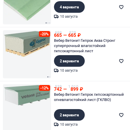
4 варианта
10 августа
Page 1 of 3
699
829
-20%
665
—
665
₽
Вебер Ветонит Гипрок Аква Стронг
суперпрочный влагостойкий
гипсокартонный лист
2 варианта
10 августа
Page 1 of 2
839
1 010
-12%
742
—
899
₽
Вебер Ветонит Гипрок гипсокартонный
огневлагостойкий лист (ГКЛВО)
2 варианта
10 августа