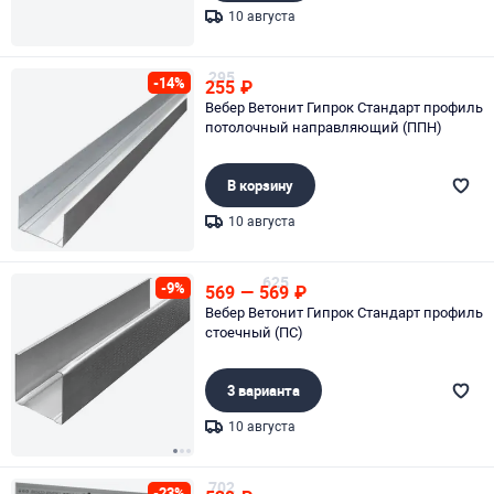
10 августа
Page 1 of 1
295
-14%
255
₽
Вебер Ветонит Гипрок Стандарт профиль
потолочный направляющий (ППН)
В корзину
10 августа
Page 1 of 1
625
-9%
569
—
569
₽
Вебер Ветонит Гипрок Стандарт профиль
стоечный (ПС)
3 варианта
10 августа
Page 1 of 3
702
-23%