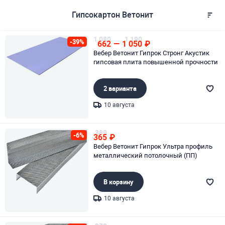
Гипсокартон Ветонит
1 080
1 190
-39%
662
—
1 050
₽
Вебер Ветонит Гипрок Стронг Акустик
гипсовая плита повышенной прочности
2 варианта
10 августа
Page 1 of 1
389
-6%
365
₽
Вебер Ветонит Гипрок Ультра профиль
металлический потолочный (ПП)
В корзину
10 августа
Page 1 of 1