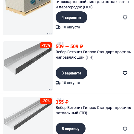
гипсокартонный лист для потолка стен
и перегородок (ГКЛ)
4 варианта
10 августа
Page 1 of 3
455
-15%
509
—
509
₽
Вебер Ветонит Гипрок Стандарт профиль
направляющий (ПН)
3 варианта
10 августа
Page 1 of 2
445
-20%
355
₽
Вебер Ветонит Гипрок Стандарт профиль
потолочный (ПП)
В корзину