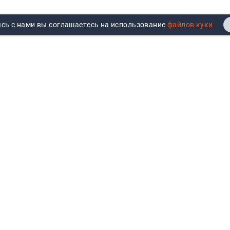
сь с нами вы соглашаетесь на использование
Реквизиты
Договор публичной оферты
Продажа юрлицам
Согласие на обработку
персональных данных
Возврат
Политика обработки
Вакансии
персональных данных
Все бренды
Войти
Все категории
Авторизуйтесь для показа
персональных цен, личного
кабинета и истории заказов