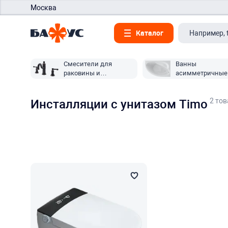
Москва
Каталог
Смесители для
Ванны
раковины и
асимметричные
умывальника Timo
2 то
Инсталляции с унитазом Timo