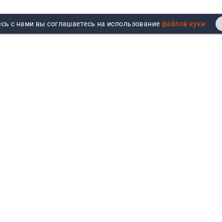
сь с нами вы соглашаетесь на использование
Реквизиты
Договор публичной оферты
Продажа юрлицам
Согласие на обработку
персональных данных
Возврат
Политика обработки
Вакансии
персональных данных
Все бренды
Войти
Все категории
Авторизуйтесь для показа
персональных цен, личного
кабинета и истории заказов