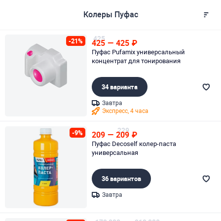
Колеры Пуфас
425
-21%
425
—
425
₽
Пуфас Pufamix универсальный
концентрат для тонирования
34 варианта
Завтра
Экспресс, 4 часа
Page 1 of 1
229
-9%
209
—
209
₽
Пуфас Decoself колер-паста
универсальная
36 вариантов
Завтра
Page 1 of 1