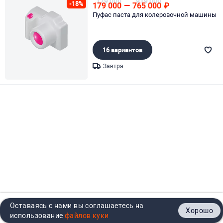
179 000
919 000
-18%
179 000
—
765 000
₽
Пуфас паста для колеровочной машины
16 вариантов
Завтра
Page 1 of 1
Оставаясь с нами вы соглашаетесь на
Хорошо
Главная
Каталог
Кабинет
Корзина
Контакты
использование