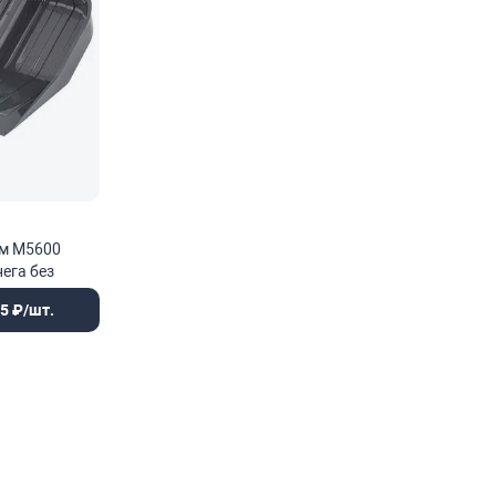
ом М5600
нега без
5 ₽/шт.