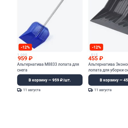
-12%
-12%
1 090
515
959
₽
455
₽
Альтернатива М8833 лопата для
Альтернатива Экон
снега
лопата для уборки с
черенка
В корзину — 959 ₽/шт.
В корзину — 45
11 августа
11 августа