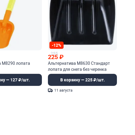
-12%
255
225
₽
а М8290 лопата
Альтернатива М8630 Стандарт
лопата для снега без черенка
ину — 127 ₽/шт.
В корзину — 225 ₽/шт.
11 августа