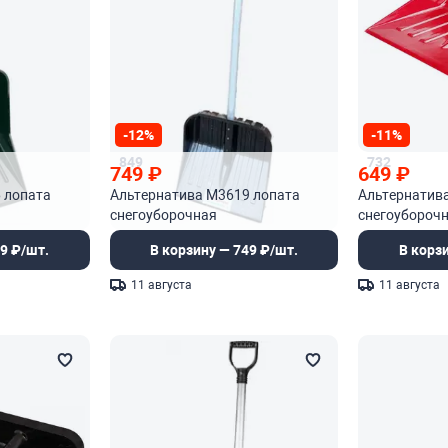
-12%
-11%
849
732
749
₽
649
₽
 лопата
Альтернатива М3619 лопата
Альтернатив
снегоуборочная
снегоуборочн
9 ₽/шт.
В корзину — 749 ₽/шт.
В корз
11 августа
11 августа