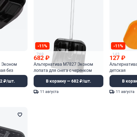
-11%
-11%
769
143
682
₽
127
₽
2 Эконом
Альтернатива М7827 Эконом
Альтернатив
ая без
лопата для снега с черенком
детская
2 ₽/шт.
В корзину — 682 ₽/шт.
В корз
11 августа
11 августа