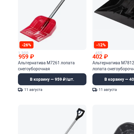
-26%
-12%
1 300
455
959
₽
402
₽
Альтернатива М7261 лопата
Альтернатива М781
снегоуборочная
лопата снегоуборочн
черенка
В корзину — 959 ₽/шт.
В корзину — 40
11 августа
11 августа