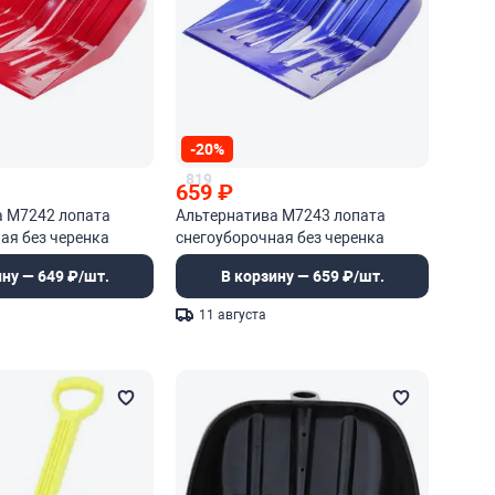
-20%
819
659
₽
а М7242 лопата
Альтернатива М7243 лопата
ая без черенка
снегоуборочная без черенка
ину — 649 ₽/шт.
В корзину — 659 ₽/шт.
11 августа