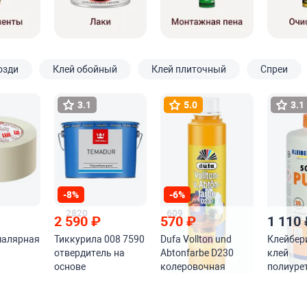
озди
Клей обойный
Клей плиточный
Спреи
3.1
5.0
3.1
-8%
-6%
2820
609
2 590
₽
570
₽
1 110
малярная
Тиккурила 008 7590
Dufa Vollton und
Клейбери
отвердитель на
Abtonfarbe D230
клей
основе
колеровочная
полиуре
алифатического
краска
влагоот
изоцианата
й