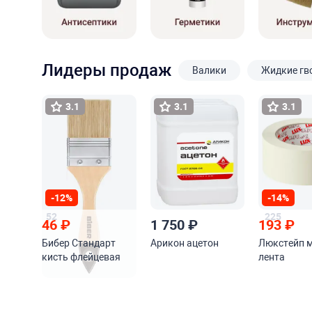
Лидеры продаж
Валики
Жидкие гв
3.1
3.1
3.1
-12%
-14%
52
225
46
₽
1 750
₽
193
₽
Бибер Стандарт
Арикон ацетон
Люкстейп 
кисть флейцевая
лента