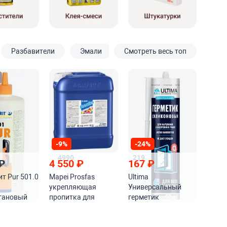
Разбавители
Эмали
Смотреть весь топ
-9%
-24%
4990
219
₽
4 550
₽
167
₽
т Pur 501.0
Mapei Prosfas
Ultima
укрепляющая
Универсальный
тановый
пропитка для
герметик
верждаемы
цементных
силиконовый
оснований