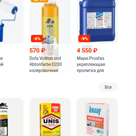
-6%
-9%
609
4990
570
₽
4 550
₽
ик
Dufa Vollton und
Mapei Prosfas
ый
Abtonfarbe D230
укрепляющая
колеровочная
пропитка для
краска
цементных
оснований
Все