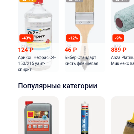
-43%
-12%
-9%
219
52
979
124
₽
46
₽
889
₽
Арикон Нефрас С4-
Бибер Стандарт
Anza Platin
150/215 уайт-
кисть флейцевая
Микмекс в
спирит
Популярные категории