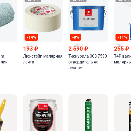
-14%
-8%
-11%
225
2820
285
193
₽
2 590
₽
255
₽
um
Люкстейп малярная
Тиккурила 008 7590
T4P вал
алик
лента
отвердитель на
малярн
основе
алифатического
изоцианата