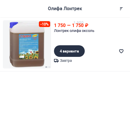
Олифа Лонтрек
1 950
-10%
1 750
—
1 750
₽
Лонтрек олифа оксоль
4 варианта
Завтра
Page 1 of 3