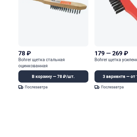
78
₽
179
—
269
₽
Bohrer щетка стальная
Bohrer щетка усилен
оцинкованная
В корзину — 78 ₽/шт.
3 варианта — от 
Послезавтра
Послезавтра