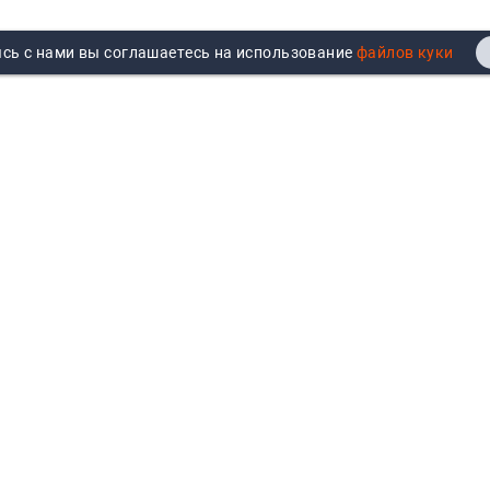
сь с нами вы соглашаетесь на использование
Реквизиты
Договор публичной оферты
Продажа юрлицам
Согласие на обработку
персональных данных
Возврат
Политика обработки
Вакансии
персональных данных
Все бренды
Войти
Все категории
Авторизуйтесь для показа
персональных цен, личного
кабинета и истории заказов