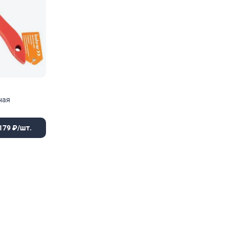
ная
179 ₽/шт.