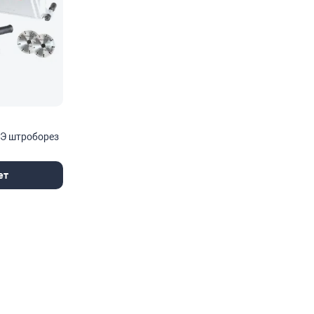
00Э штроборез
ет