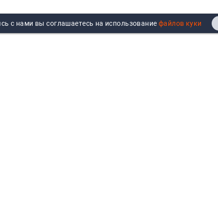
сь с нами вы соглашаетесь на использование
Реквизиты
Договор публичной оферты
Продажа юрлицам
Согласие на обработку
персональных данных
Возврат
Политика обработки
Вакансии
персональных данных
Все бренды
Войти
Все категории
Авторизуйтесь для показа
персональных цен, личного
кабинета и истории заказов