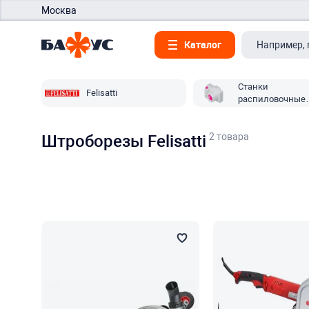
Москва
Каталог
Станки
Felisatti
распиловочные
Felisatti
2 товара
Штроборезы Felisatti