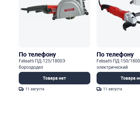
По телефону
По телефону
Felisatti ПД-125/1800Э
Felisatti ПД-150/18
бороздодел
электрический
Товара нет
Товара н
11 августа
11 августа