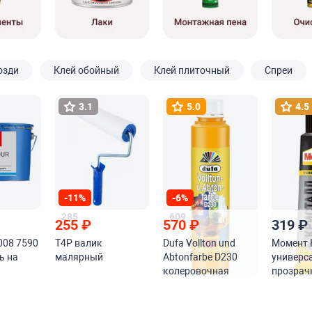
озди
Клей обойный
Клей плиточный
Спреи
3.1
5.0
4.5
-11%
-6%
285
609
255
₽
570
₽
319
₽
008 7590
T4P валик
Dufa Vollton und
Момент 
ь на
малярный
Abtonfarbe D230
универс
колеровочная
прозрач
ского
краска
а