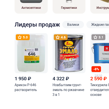
Лидеры продаж
Валики
Жидкие гв
5.0
4.6
3.1
-8%
2820
1 950
₽
4 322
₽
2 590
₽
Арикон Р-646
Новбытхим грунт-
Тиккурила 
растворитель
эмаль по ржавчине
отвердител
3 в 1
основе
алифатиче
изоцианат