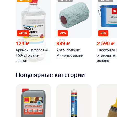
-43%
-9%
-8%
219
979
2820
124
₽
889
₽
2 590
₽
Арикон Нефрас С4-
Anza Platinum
Тиккурила 
150/215 уайт-
Микмекс валик
отвердител
спирит
основе
алифатиче
изоцианат
Популярные категории