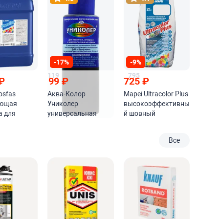
-17%
-9%
119
795
₽
99
₽
725
₽
osfas
Аква-Колор
Mapei Ultracolor Plus
яющая
Униколер
высокоэффективны
а для
универсальная
й шовный
ых
колеровочная
заполнитель на
ий
паста
цементной основе
Все