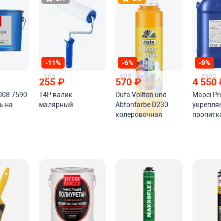
-11%
-6%
-9%
285
609
4990
255
₽
570
₽
4 550
008 7590
T4P валик
Dufa Vollton und
Mapei Pr
ь на
малярный
Abtonfarbe D230
укрепл
колеровочная
пропитк
ского
краска
цементн
а
основан