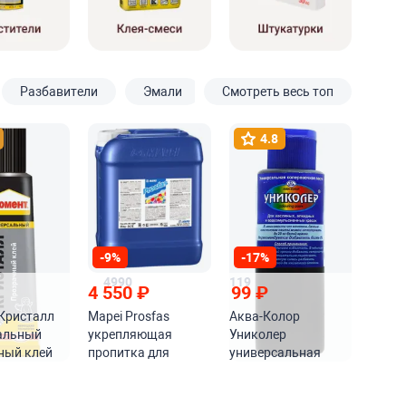
Разбавители
Эмали
Смотреть весь топ
4.8
-9%
-17%
4990
119
4 550
₽
99
₽
Кристалл
Mapei Prosfas
Аква-Колор
альный
укрепляющая
Униколер
ный клей
пропитка для
универсальная
цементных
колеровочная
оснований
паста