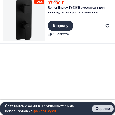
50 900
-26%
37 900
₽
Remer Energy EY93KB смеситель для
ванны/душа скрытого монтажа
В корзину
11 августа
Page 1 of 1
Оставаясь с нами вы соглашаетесь на
Хорошо
Главная
Каталог
Кабинет
Корзина
Контакты
использование