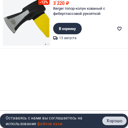
3 650
-12%
3 220
₽
Berger топор-колун кованый с
фиберглассовой рукояткой
В корзину
13 августа
Page 1 of 3
Оставаясь с нами вы соглашаетесь на
Хорошо
Главная
Каталог
Кабинет
Корзина
Контакты
использование