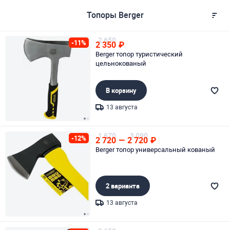
Топоры Berger
2 650
-11%
2 350
₽
Berger топор туристический
цельнокованый
В корзину
13 августа
Page 1 of 2
1 670
3 090
-12%
2 720
—
2 720
₽
Berger топор универсальный кованый
2 варианта
13 августа
Page 1 of 2