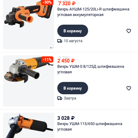
10 500
-30%
7 320
₽
Вихрь АУШМ-125/20Li-R шлифмашина
угловая аккумуляторная
В корзину
10 августа
Page 1 of 2
2 750
-11%
2 450
₽
Вихрь УШМ-0.8/125Д шлифмашина
угловая
В корзину
Завтра
Page 1 of 1
3 028
₽
Вихрь УШМ-115/650 шлифмашина
угловая