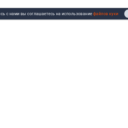
сь с нами вы соглашаетесь на использование
Реквизиты
Договор публичной оферты
Продажа юрлицам
Согласие на обработку
персональных данных
Возврат
Политика обработки
Вакансии
персональных данных
Все бренды
Войти
Все категории
Авторизуйтесь для показа
персональных цен, личного
кабинета и истории заказов