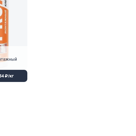
монтажный
54 ₽/кг