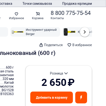
оставка
Точки самовывоза
Продажа юрлицам
8 800 775-75-54
Контакты
т
Избранное
Корзина
Инструмент ударный
Кувалды Berger
Berger
Поделиться
В избранное
льнокованый (600 г)
600 г
ая сталь
розница
онентная
2 650
₽
320 мм
Китай
 молоток
BG1528
28105363
Добавить в корзину