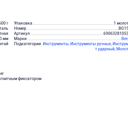
600 г
Упаковка
1 моло
таль
Номер
BG1
тная
Артикул
6906328105
0 мм
Марки
Ber
итай
Подкатегории
Инструменты,
Инструменты ручные,
Инстру
т ударный,
Моло
er
агнитным фиксатором