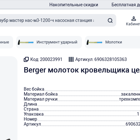
Накопительные скидки
Бесплатная д
Кабине
чные
Инструмент ударный
Молотки
Код: 200023991
Артикул: 6906328105363
Berger молоток кровельщика це
Вес бойка
Материал бойка
закаленн
Материал ручки
трехкомп
Длина
Страна
Упаковка
1
Номер
Артикул
69063