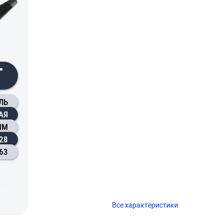
Г
ЛЬ
АЯ
ММ
28
63
Все характеристики