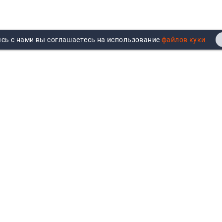
сь с нами вы соглашаетесь на использование
Реквизиты
Договор публичной оферты
Продажа юрлицам
Согласие на обработку
персональных данных
Возврат
Политика обработки
Вакансии
персональных данных
Все бренды
Войти
Все категории
Авторизуйтесь для показа
персональных цен, личного
кабинета и истории заказов