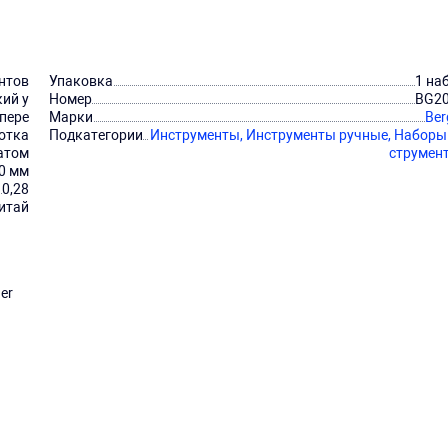
нтов
Упаковка
1 на
кий у
Номер
BG2
 пере
Марки
Ber
отка
Подкатегории
Инструменты,
Инструменты ручные,
Наборы
атом
струмен
40 мм
0,28
итай
er