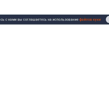
сь с нами вы соглашаетесь на использование
Реквизиты
Договор публичной оферты
Продажа юрлицам
Согласие на обработку
персональных данных
Возврат
Политика обработки
Вакансии
персональных данных
Все бренды
Войти
Все категории
Авторизуйтесь для показа
персональных цен, личного
кабинета и истории заказов