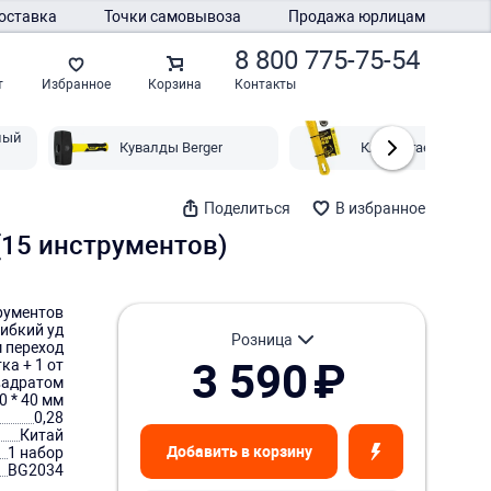
оставка
Точки самовывоза
Продажа юрлицам
8 800 775-75-54
Контакты
т
Избранное
Корзина
ный
Кувалды Berger
Ключи гаечные Ber
Поделиться
В избранное
(15 инструментов)
рументов
гибкий уд
розница
м переход
3 590
₽
ка + 1 от
вадратом
0 * 40 мм
0,28
Китай
Добавить в корзину
1 набор
BG2034