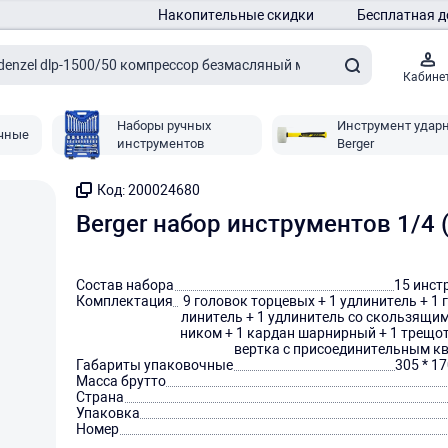
Накопительные скидки
Бесплатная д
Кабине
Наборы ручных
Инструмент удар
чные
инструментов
Berger
Код: 200024680
Berger набор инструментов 1/4 
Состав набора
15 инст
Комплектация
9 головок торцевых + 1 удлинитель + 1 
линитель + 1 удлинитель со скользящи
ником + 1 кардан шарнирный + 1 трещот
вертка с присоединительным к
Габариты упаковочные
305 * 17
Масса брутто
Страна
Упаковка
Номер