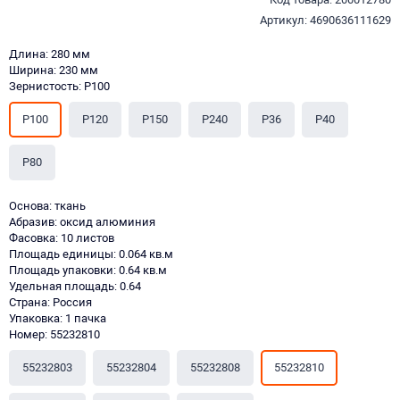
Артикул: 4690636111629
Длина: 280 мм
Ширина: 230 мм
Зернистость: P100
P100
P120
P150
P240
P36
P40
P80
Основа: ткань
Абразив: оксид алюминия
Фасовка: 10 листов
Площадь единицы: 0.064 кв.м
Площадь упаковки: 0.64 кв.м
Удельная площадь: 0.64
Страна: Россия
Упаковка: 1 пачка
Номер: 55232810
55232803
55232804
55232808
55232810