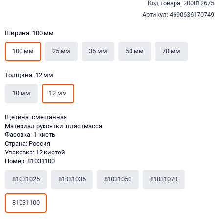
Код товара: 200012675
Артикул: 4690636170749
Ширина: 100 мм
100 мм
25 мм
35 мм
50 мм
70 мм
Толщина: 12 мм
10 мм
12 мм
Щетина: смешанная
Материал рукоятки: пластмасса
Фасовка: 1 кисть
Страна: Россия
Упаковка: 12 кистей
Номер: 81031100
81031025
81031035
81031050
81031070
81031100