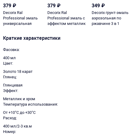
379
₽
379
₽
349
₽
Decorix Ral
Decorix Ral
Decorix грунт-эмаль
Professional эмаль
Professional эмаль с
аэрозольная по
универсальная
эффектом металлик
ржавчине 3 в 1
глянцевая
глянцевая
Краткие характеристики
Фасовка
400 мл
Цвет
Золото 18 карат
Глянец
Глянцевая
Эффект
Металлик и хром
Температура использования
От +10°С до +30°С
Расход
400 мл/2-3 кв.м
Номер