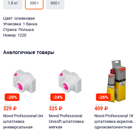
1.8 кг
200 г
600 г
Цвет: оливковая
Упаковка: 1 банка
Страна: Польша
Номер: 1220
Аналогичные товары
-20%
-24%
-26%
409
425
555
329
₽
325
₽
409
₽
Novol Professional Uni
Novol Professional
Novol Professional 1K
шпатлевка
Unisoft шпатлевка
шпатлевка акриловая
универсальная
мягкая
однокомпонентная