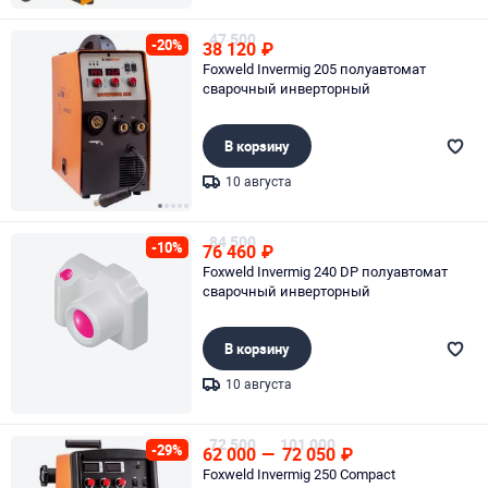
Page 1 of 1
47 500
-20%
38 120
₽
Foxweld Invermig 205 полуавтомат
сварочный инверторный
В корзину
10 августа
Page 1 of 5
84 500
-10%
76 460
₽
Foxweld Invermig 240 DP полуавтомат
сварочный инверторный
В корзину
10 августа
Page 1 of 1
72 500
101 000
-29%
62 000
—
72 050
₽
Foxweld Invermig 250 Compact