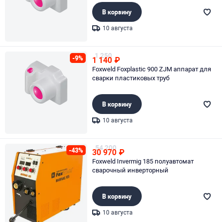
В корзину
10 августа
Page 1 of 1
1 250
-9%
1 140
₽
Foxweld Foxplastic 900 ZJM аппарат для
сварки пластиковых труб
В корзину
10 августа
Page 1 of 1
54 200
-43%
30 970
₽
Foxweld Invermig 185 полуавтомат
сварочный инверторный
В корзину
10 августа