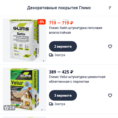
Декоративные покрытия Глимс
385
759
-5%
719
—
719
₽
Глимс Satin штукатурка гипсовая
влагостойкая
2 варианта
Завтра
Page 1 of 2
389
—
425
₽
Глимс Velur штукатурка цементная
облегченная с перлитом
3 варианта
Завтра
2.9
Page 1 of 3