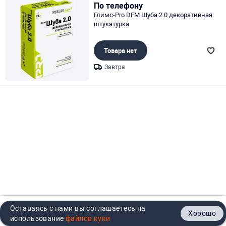
По телефону
Глимс-Pro DFM Шуба 2.0 декоративная
штукатурка
Товара нет
Завтра
Page 1 of 1
Оставаясь с нами вы соглашаетесь на
Хорошо
Главная
Каталог
Кабинет
Корзина
Контакты
использование