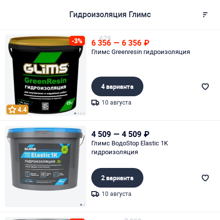
Гидроизоляция Глимс
679
-3%
6 356
—
6 356
₽
Глимс Greenresin гидроизоляция
4 варианта
10 августа
4.4
Page 1 of 4
4 509
—
4 509
₽
Глимс ВодоStop Elastic 1K
гидроизоляция
2 варианта
10 августа
Page 1 of 2