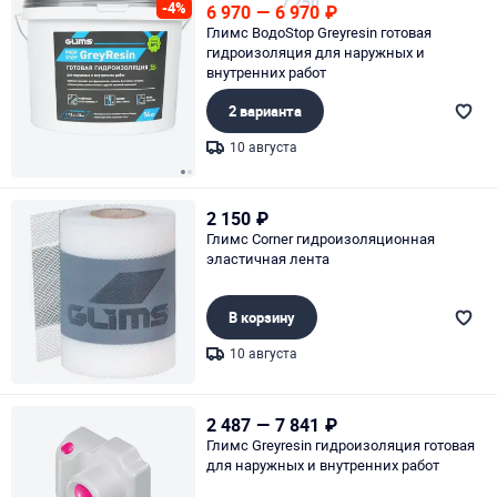
7 250
-4%
6 970
—
6 970
₽
Глимс ВодоStop Greyresin готовая
гидроизоляция для наружных и
внутренних работ
2 варианта
10 августа
Page 1 of 2
2 150
₽
Глимс Corner гидроизоляционная
эластичная лента
В корзину
10 августа
Page 1 of 1
2 487
—
7 841
₽
Глимс Greyresin гидроизоляция готовая
для наружных и внутренних работ