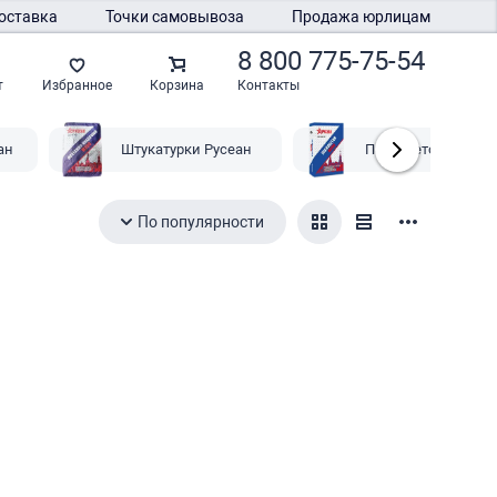
оставка
Точки самовывоза
Продажа юрлицам
8 800 775-75-54
Контакты
т
Избранное
Корзина
ан
Штукатурки Русеан
Пескобетон Русеан
По популярности