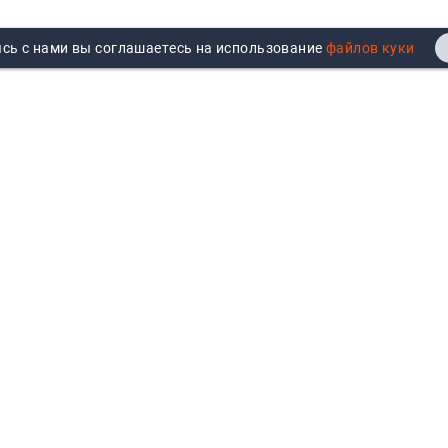
сь с нами вы соглашаетесь на использование
Реквизиты
Договор публичной оферты
Продажа юрлицам
Согласие на обработку
персональных данных
Возврат
Политика обработки
Вакансии
персональных данных
Все бренды
Войти
Все категории
Авторизуйтесь для показа
персональных цен, личного
кабинета и истории заказов