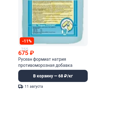
-11%
755
675
₽
Русеан формиат натрия
противоморозная добавка
В корзину — 68 ₽/кг
11 августа