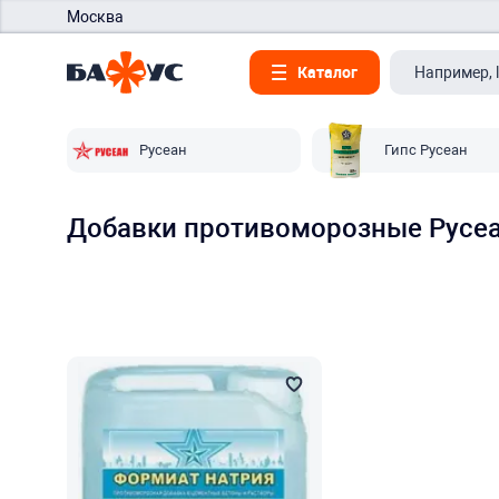
Москва
Каталог
Русеан
Гипс Русеан
Добавки противоморозные Русе