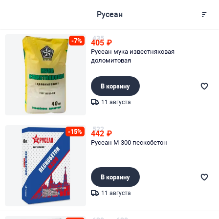
Русеан
435
-7%
405
₽
Русеан мука известняковая
доломитовая
В корзину
11 августа
Page 1 of 1
522
-15%
442
₽
Русеан М-300 пескобетон
В корзину
11 августа
Page 1 of 1