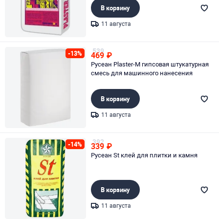
В корзину
11 августа
Page 1 of 1
539
-13%
469
₽
Русеан Plaster-M гипсовая штукатурная
смесь для машинного нанесения
В корзину
11 августа
Page 1 of 1
392
-14%
339
₽
Русеан St клей для плитки и камня
В корзину
11 августа