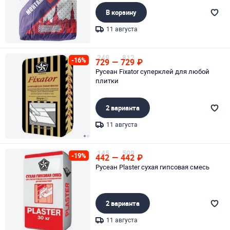
В корзину
11 августа
Page 1 of 1
249
812
-16%
729
—
729
₽
Русеан Fixator суперклей для любой
плитки
2 варианта
11 августа
Page 1 of 2
145
509
-19%
442
—
442
₽
Русеан Plaster сухая гипсовая смесь
2 варианта
11 августа