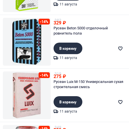
11 августа
Page 1 of 1
382
-14%
329
₽
Русеан Beton 5000 отделочный
ровнитель пола
В корзину
11 августа
Page 1 of 1
319
-14%
275
₽
Русеан Luix М-150 Универсальная сухая
строительная смесь
В корзину
11 августа
Page 1 of 1
349
-14%