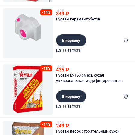
Page 1 of 2
405
-14%
349
₽
Русеан керамзитобетон
В корзину
11 августа
Page 1 of 1
499
-13%
435
₽
Русеан М-150 смесь сухая
универсальная модифицированная
В корзину
11 августа
Page 1 of 1
289
-14%
249
₽
Русеан песок строительный сухой