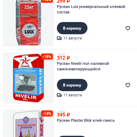
299
₽
Русеан Luix универсальный клеевой
состав
В корзину
11 августа
Page 1 of 1
385
-19%
312
₽
Русеан Nivelir пол наливной
самонивелирующийся
В корзину
11 августа
Page 1 of 1
399
-14%
345
₽
Русеан Plaster Blok клей-смесь