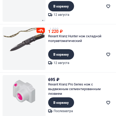
В корзину
12 августа
Page 1 of 2
1 590
-4%
1 220
₽
Rexant Kranz Hunter нож складной
полуавтоматический
В корзину
12 августа
Page 1 of 1
695
₽
Rexant Kranz Pro Series нож с
выдвижным сегментированным
лезвием
В корзину
Послезавтра