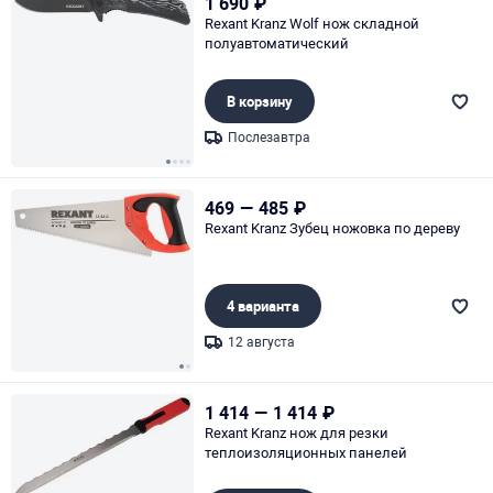
1 690
₽
Rexant Kranz Wolf нож складной
полуавтоматический
В корзину
Послезавтра
Page 1 of 4
469
—
485
₽
Rexant Kranz Зубец ножовка по дереву
4 варианта
12 августа
Page 1 of 2
1 414
—
1 414
₽
Rexant Kranz нож для резки
теплоизоляционных панелей