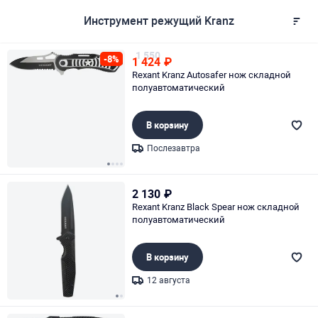
Инструмент режущий Kranz
1 550
-8%
1 424
₽
Rexant Kranz Autosafer нож складной
полуавтоматический
В корзину
Послезавтра
Page 1 of 4
2 130
₽
Rexant Kranz Black Spear нож складной
полуавтоматический
В корзину
12 августа
Page 1 of 2