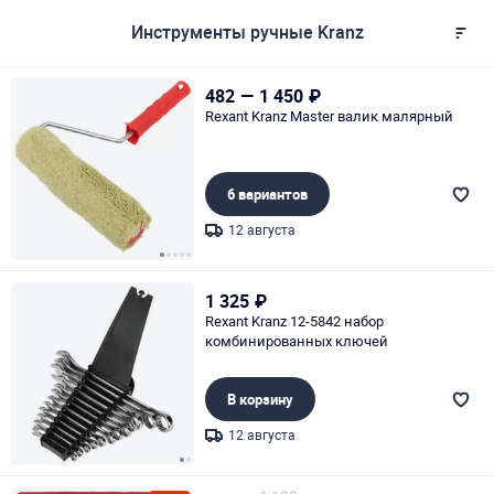
Инструменты ручные Kranz
482
—
1 450
₽
Rexant Kranz Master валик малярный
6 вариантов
12 августа
Page 1 of 5
1 325
₽
Rexant Kranz 12-5842 набор
комбинированных ключей
В корзину
12 августа
Page 1 of 2