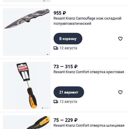
Page 1 of 4
955
₽
Rexant Kranz Camouflage нож складной
полуавтоматический
В корзину
12 августа
Page 1 of 2
73
—
315
₽
Rexant Kranz Comfort отвертка крестовая
21 вариант
12 августа
Page 1 of 5
75
—
229
₽
Rexant Kranz Comfort отвертка шлицевая