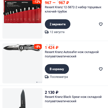
1 100
-12%
967
—
967
₽
Rexant Kranz 12-5872-2 набор торцевых
ключей-трубок
2 варианта
12 августа
Page 1 of 1
1 550
-8%
1 424
₽
Rexant Kranz Autosafer нож складной
полуавтоматический
В корзину
Послезавтра
Page 1 of 4
2 130
₽
Rexant Kranz Black Spear нож складной
полуавтоматический