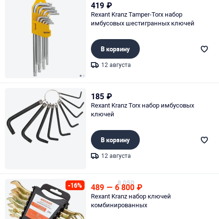
419
₽
Rexant Kranz Tamper-Torx набор
имбусовых шестигранных ключей
В корзину
12 августа
Page 1 of 2
185
₽
Rexant Kranz Torx набор имбусовых
ключей
В корзину
12 августа
Page 1 of 1
8 050
-16%
489
—
6 800
₽
Rexant Kranz набор ключей
комбинированных