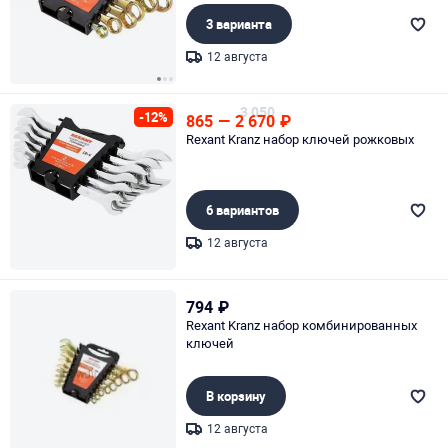
3 варианта
12 августа
Page 1 of 3
3 050
-12%
865
—
2 670
₽
Rexant Kranz набор ключей рожковых
6 вариантов
12 августа
Page 1 of 1
794
₽
Rexant Kranz набор комбинированных
ключей
В корзину
12 августа