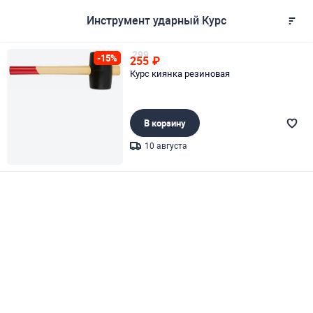
Инструмент ударный Курс
299
-15%
255
₽
Курс киянка резиновая
В корзину
10 августа
Page 1 of 1