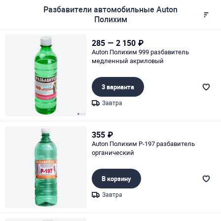
Разбавители автомобильные Auton
Полихим
285
—
2 150
₽
Auton Полихим 999 разбавитель
медленный акриловый
3 варианта
Завтра
Page 1 of 3
355
₽
Auton Полихим Р-197 разбавитель
органический
В корзину
Завтра
Page 1 of 1