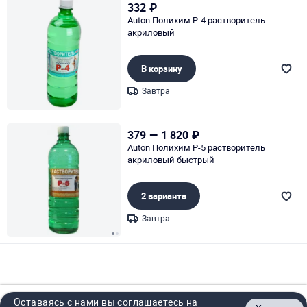
332
₽
Auton Полихим Р-4 растворитель
акриловый
В корзину
Завтра
Page 1 of 1
379
—
1 820
₽
Auton Полихим Р-5 растворитель
акриловый быстрый
2 варианта
Завтра
Page 1 of 2
Оставаясь с нами вы соглашаетесь на