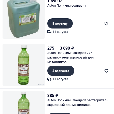
1 690
₽
Auton Полихим сольвент
В корзину
11 августа
Page 1 of 1
275
—
3 690
₽
Auton Полихим Стандарт 777
растворитель акриловый для
металликов
4 варианта
11 августа
Page 1 of 4
385
₽
Auton Полихим Стандарт растворитель
акриловый для металликов