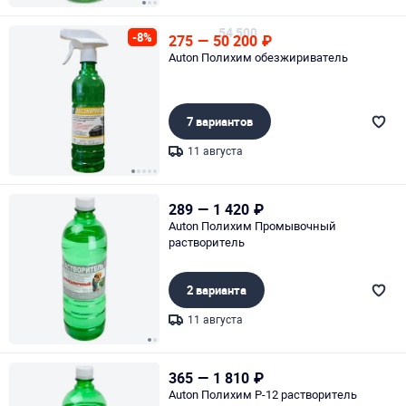
Page 1 of 3
54 500
-8%
275
—
50 200
₽
Auton Полихим обезжириватель
7 вариантов
11 августа
Page 1 of 5
289
—
1 420
₽
Auton Полихим Промывочный
растворитель
2 варианта
11 августа
Page 1 of 2
365
—
1 810
₽
Auton Полихим Р-12 растворитель