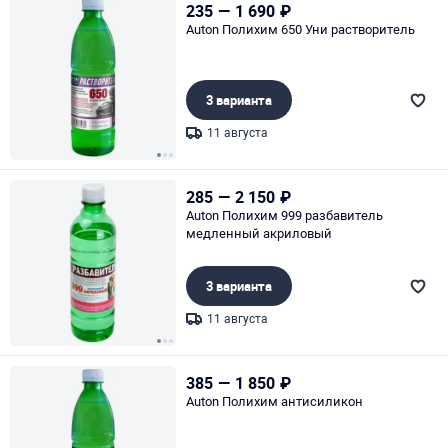
235
—
1 690
₽
Auton Полихим 650 Уни растворитель
3 варианта
11 августа
Page 1 of 3
285
—
2 150
₽
Auton Полихим 999 разбавитель
медленный акриловый
3 варианта
11 августа
Page 1 of 3
385
—
1 850
₽
Auton Полихим антисиликон