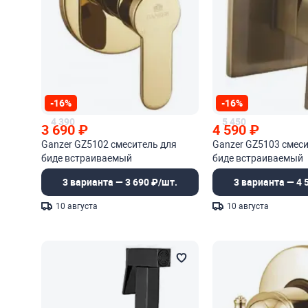
-16%
-16%
4 390
5 450
3 690
₽
4 590
₽
Ganzer GZ5102 смеситель для
Ganzer GZ5103 смеси
биде встраиваемый
биде встраиваемый
3 варианта — 3 690 ₽/шт.
3 варианта — 4 
10 августа
10 августа