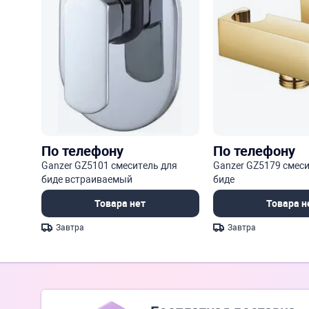
По телефону
По телефону
Ganzer GZ5101 смеситель для
Ganzer GZ5179 смеси
биде встраиваемый
биде
Товара нет
Товара н
Завтра
Завтра