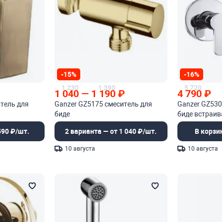
-15%
-16%
1 230
1 390
5 720
1 040
—
1 190
₽
4 790
₽
тель для
Ganzer GZ5175 смеситель для
Ganzer GZ530
биде
биде встраи
590 ₽/шт.
2 варианта — от 1 040 ₽/шт.
В корзи
10 августа
10 августа