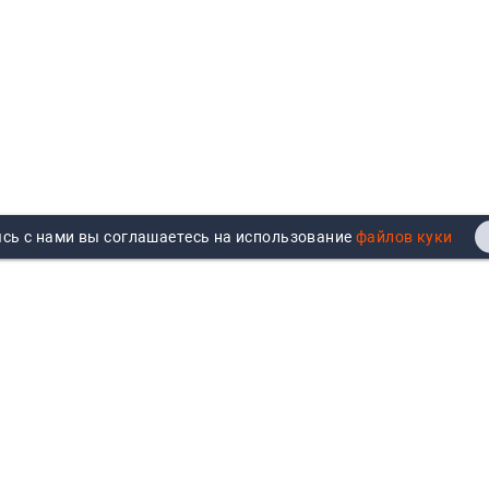
сь с нами вы соглашаетесь на использование
Реквизиты
Договор публичной оферты
Продажа юрлицам
Согласие на обработку
персональных данных
Возврат
Политика обработки
Вакансии
персональных данных