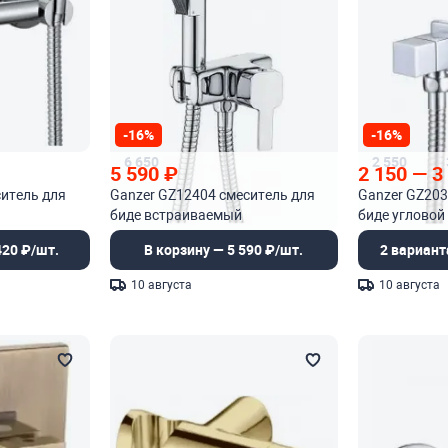
-16%
-16%
6 650
2 550
5 590
₽
2 150
—
3
итель для
Ganzer GZ12404 смеситель для
Ganzer GZ203
биде встраиваемый
биде угловой
420 ₽/шт.
В корзину — 5 590 ₽/шт.
2 вариант
10 августа
10 августа