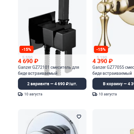
-15%
-15%
5 550
5 190
4 690
₽
4 390
₽
Ganzer GZ72101 смеситель для
Ganzer GZ77055 смес
биде встраиваемый
биде встраиваемый
2 варианта — 4 690 ₽/шт.
В корзину — 4 3
10 августа
10 августа