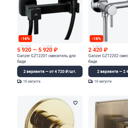
-16%
-16%
5 590
7 050
2 890
5 920
—
5 920
₽
2 420
₽
Ganzer GZ12201 смеситель для
Ganzer GZ12202 смес
биде
биде
2 варианта — от 4 720 ₽/шт.
2 варианта — 2 
10 августа
10 августа