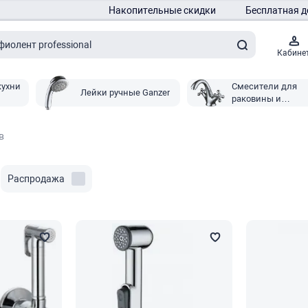
Накопительные скидки
Бесплатная д
Кабине
кухни
Смесители для
Лейки ручные Ganzer
раковины и
умывальника Gan
в
Распродажа