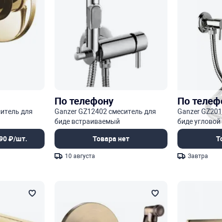
По телефону
По телеф
итель для
Ganzer GZ12402 смеситель для
Ganzer GZ201
биде встраиваемый
биде угловой
90 ₽/шт.
Товара нет
Т
10 августа
Завтра