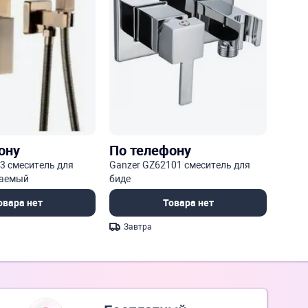
ону
По телефону
3 смеситель для
Ganzer GZ62101 смеситель для
ваемый
биде
овара нет
Товара нет
Завтра