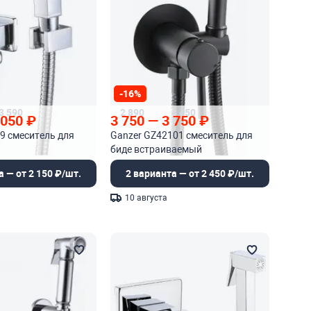
-16%
3 590
2 890
4 450
 050
₽
3 750
—
3 750
₽
9 смеситель для
Ganzer GZ42101 смеситель для
биде встраиваемый
а — от 2 150 ₽/шт.
2 варианта — от 2 450 ₽/шт.
10 августа