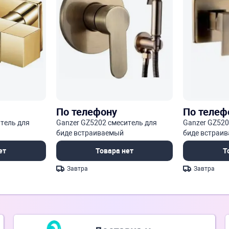
По телефону
По телеф
тель для
Ganzer GZ5202 смеситель для
Ganzer GZ520
биде встраиваемый
биде встраи
ет
Товара нет
Т
Завтра
Завтра