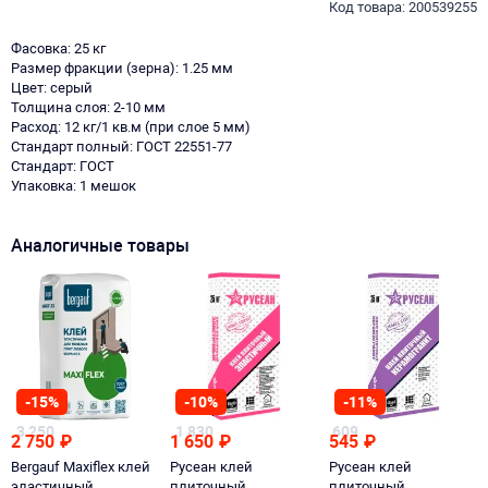
Код товара: 200539255
Фасовка: 25 кг
Размер фракции (зерна): 1.25 мм
Цвет: серый
Толщина слоя: 2-10 мм
Расход: 12 кг/1 кв.м (при слое 5 мм)
Стандарт полный: ГОСТ 22551-77
Стандарт: ГОСТ
Упаковка: 1 мешок
Аналогичные товары
-15%
-10%
-11%
3 250
1 830
609
2 750
₽
1 650
₽
545
₽
Bergauf Maxiflex клей
Русеан клей
Русеан клей
эластичный
плиточный
плиточный