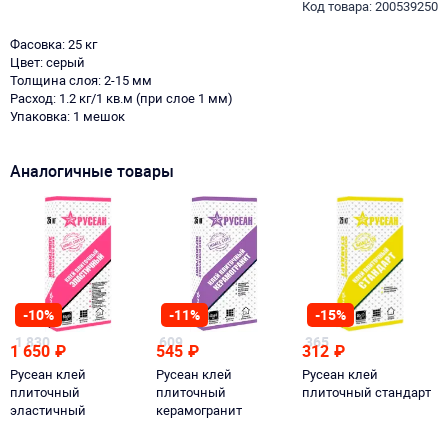
Код товара: 200539250
Фасовка: 25 кг
Цвет: серый
Толщина слоя: 2-15 мм
Расход: 1.2 кг/1 кв.м (при слое 1 мм)
Упаковка: 1 мешок
Аналогичные товары
-10%
-11%
-15%
1 830
609
365
1 650
₽
545
₽
312
₽
Русеан клей
Русеан клей
Русеан клей
плиточный
плиточный
плиточный стандарт
эластичный
керамогранит